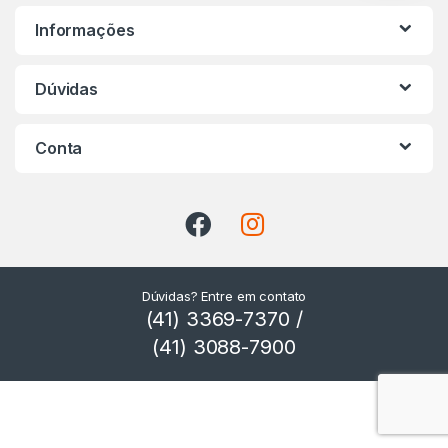
c
Informações
a
s
Dúvidas
C
Conta
a
r
r
o
Dúvidas? Entre em contato
(41) 3369-7370 /
s
(41) 3088-7900
s
e
l