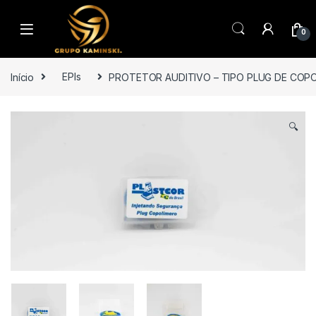
Saltar para navegação
Pular para o conteúdo
0
Início
EPIs
PROTETOR AUDITIVO – TIPO PLUG DE COPO
🔍