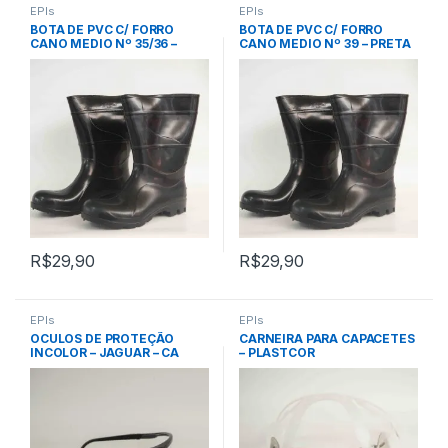
EPIs
EPIs
BOTA DE PVC C/ FORRO
BOTA DE PVC C/ FORRO
CANO MEDIO Nº 35/36 –
CANO MEDIO Nº 39 – PRETA
PRETA – KALA (CA 32180)
– KALA (CA 32180)
R$
29,90
R$
29,90
EPIs
EPIs
OCULOS DE PROTEÇÃO
CARNEIRA PARA CAPACETES
INCOLOR – JAGUAR – CA
– PLASTCOR
10346 – KALIPSO