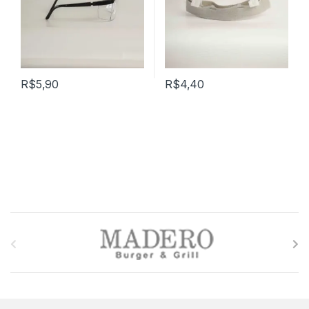
R$
5,90
R$
4,40
M
a
r
c