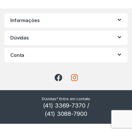
r
c
Informações
a
s
Dúvidas
C
Conta
a
r
r
o
Dúvidas? Entre em contato
(41) 3369-7370 /
s
(41) 3088-7900
s
e