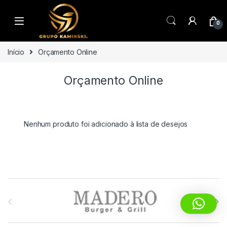
Saltar para navegação
Pular para o conteúdo
0
Início
Orçamento Online
Orçamento Online
Nenhum produto foi adicionado à lista de desejos
M
a