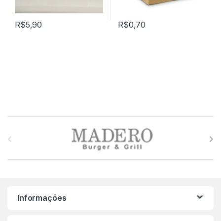
R$
5,90
R$
0,70
M
a
r
c
Informações
a