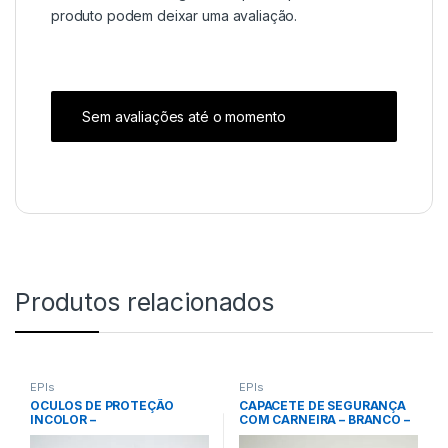
produto podem deixar uma avaliação.
Sem avaliações até o momento
Produtos relacionados
EPIs
EPIs
OCULOS DE PROTEÇÃO
CAPACETE DE SEGURANÇA
INCOLOR –
COM CARNEIRA – BRANCO –
MINOTAURO/CENTAURO –
CLASSE B – CA 31469 –
CA 34410 – PLASTCOR
PLASTCOR