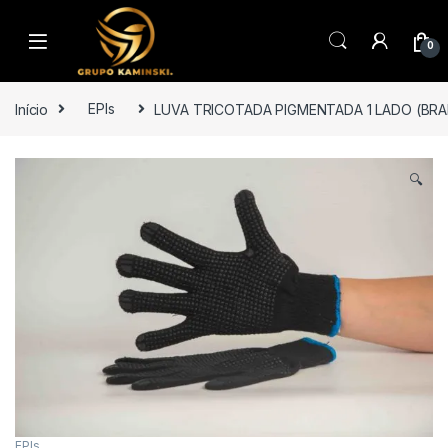
Saltar para navegação
Pular para o conteúdo
0
Início
EPIs
LUVA TRICOTADA PIGMENTADA 1 LADO (BRANC
🔍
EPIs