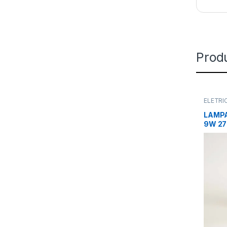
Prod
ELÉTRI
LAMPA
9W 27
E27 –
– EMP