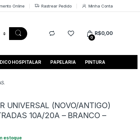
mento Online
Rastrear Pedido
Minha Conta
R$
0,00
0
DICO HOSPITALAR
PAPELARIA
PINTURA
AS.
 UNIVERSAL (NOVO/ANTIGO)
TRADAS 10A/20A – BRANCO –
m estoque