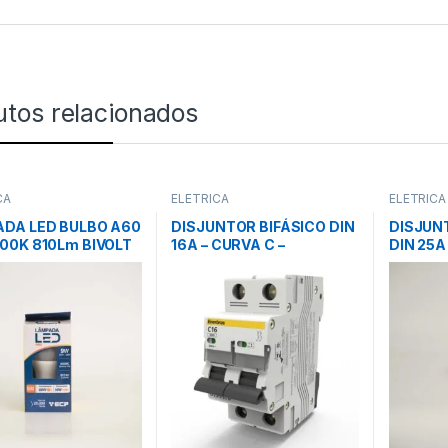
utos relacionados
CA
ELÉTRICA
ELÉTRICA
DA LED BULBO A60
DISJUNTOR BIFÁSICO DIN
DISJUN
00K 810Lm BIVOLT
16A – CURVA C –
DIN 25A
 AMARELA (QUENTE)
ENERBRAS
CHINT
ALUX