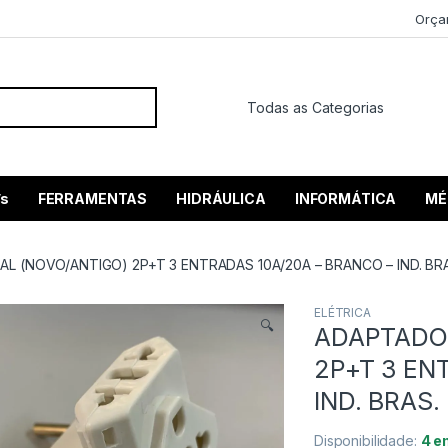
Orça
 por:
’s
FERRAMENTAS
HIDRÁULICA
INFORMÁTICA
MÉ
L (NOVO/ANTIGO) 2P+T 3 ENTRADAS 10A/20A – BRANCO – IND. BR
ELÉTRICA
🔍
ADAPTADOR
2P+T 3 EN
IND. BRAS.
Disponibilidade:
4 e