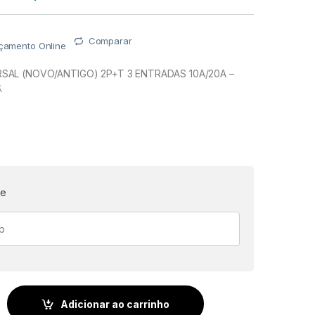
Comparar
rçamento Online
SAL (NOVO/ANTIGO) 2P+T 3 ENTRADAS 10A/20A –
.
te
SAL (NOVO/ANTIGO) 2P+T 3 ENTRADAS 10A/20A - BRANCO - IN
Adicionar ao carrinho