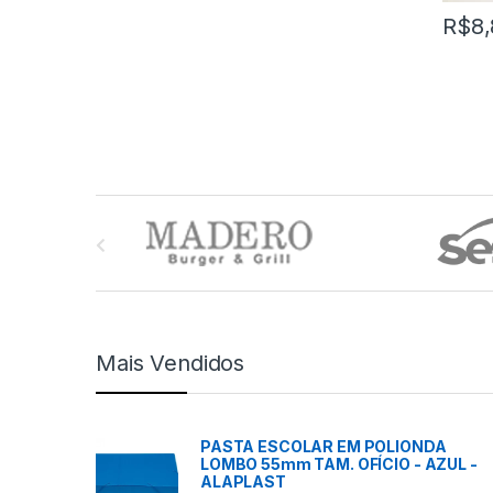
R$
8
M
a
r
c
Mais Vendidos
a
s
PASTA ESCOLAR EM POLIONDA
LOMBO 55mm TAM. OFÍCIO - AZUL -
C
ALAPLAST