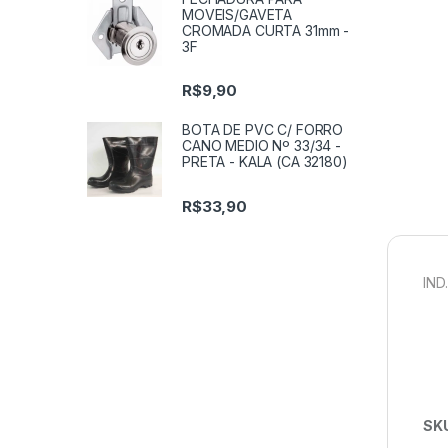
MOVEIS/GAVETA
CROMADA CURTA 31mm -
3F
R$
9,90
BOTA DE PVC C/ FORRO
CANO MEDIO Nº 33/34 -
PRETA - KALA (CA 32180)
R$
33,90
IND
SK