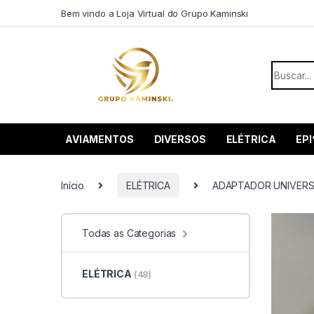
Saltar para navegação
Pular para o conteúdo
Bem vindo a Loja Virtual do Grupo Kaminski
Procurar
AVIAMENTOS
DIVERSOS
ELÉTRICA
EPI
Início
ELÉTRICA
ADAPTADOR UNIVERSA
Todas as Categorias
ELÉTRICA
(48)