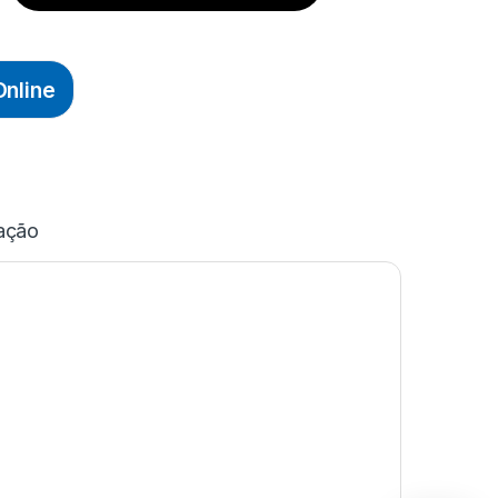
nline
ação