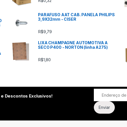
R$
0,32
PARAFUSO AAT CAB. PANELA PHILIPS
3,9X32mm - CISER
O
S
R$
9,79
LIXA CHAMPAGNE AUTOMOTIVA A
SECO P400 - NORTON (linha A275)
A
R$
1,80
 e Descontos Exclusivos!