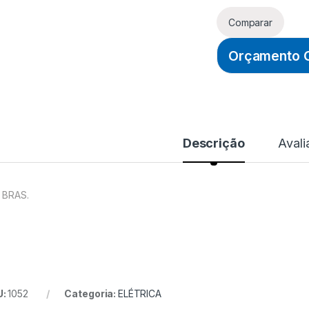
Comparar
Orçamento O
Descrição
Avali
. BRAS.
U:
1052
Categoria:
ELÉTRICA