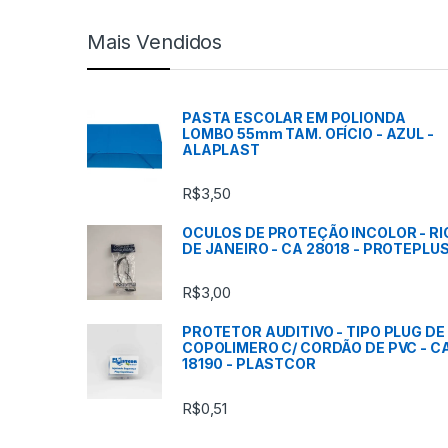
c
Mais Vendidos
a
s
PASTA ESCOLAR EM POLIONDA
LOMBO 55mm TAM. OFÍCIO - AZUL -
C
ALAPLAST
a
R$
3,50
r
OCULOS DE PROTEÇÃO INCOLOR - RI
DE JANEIRO - CA 28018 - PROTEPLU
r
R$
3,00
o
PROTETOR AUDITIVO - TIPO PLUG DE
s
COPOLIMERO C/ CORDÃO DE PVC - C
18190 - PLASTCOR
s
R$
0,51
e