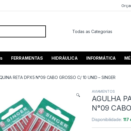
Orça
 por:
’s
FERRAMENTAS
HIDRÁULICA
INFORMÁTICA
MÉ
UINA RETA DPX5 N°09 CABO GROSSO C/ 10 UNID – SINGER
AVIAMENTOS
🔍
AGULHA P
N°09 CABO
Disponibilidade:
117