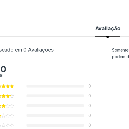
Avaliação
seado em 0 Avaliações
Somente 
podem de
.0
al
0
0
0
0
0