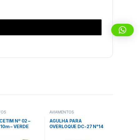
TOS
AVIAMENTOS
 CETIM Nº 02 –
AGULHA PARA
10m – VERDE
OVERLOQUE DC-27 N°14
DA (201) – GITEX
C/ 10 UNID – TOYO