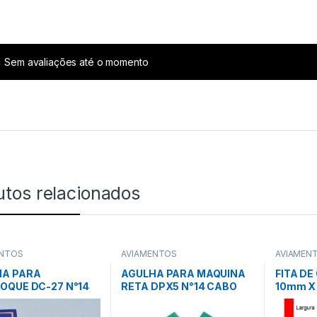
Sem avaliações até o momento
utos relacionados
ENTOS
AVIAMENTOS
AVIAMEN
HA PARA
AGULHA PARA MAQUINA
FITA DE
OQUE DC-27 N°14
RETA DPX5 N°14 CABO
10mm X 
UNID – FLYING TIGER
GROSSO C/ 10 UNID –
ESMERAL
SINGER