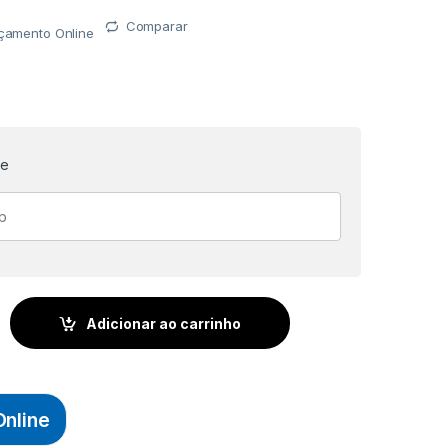
Comparar
rçamento Online
te
INA RETA DPX5 N°09 CABO GROSSO C/ 10 UNID - SINGER qua
Adicionar ao carrinho
nline