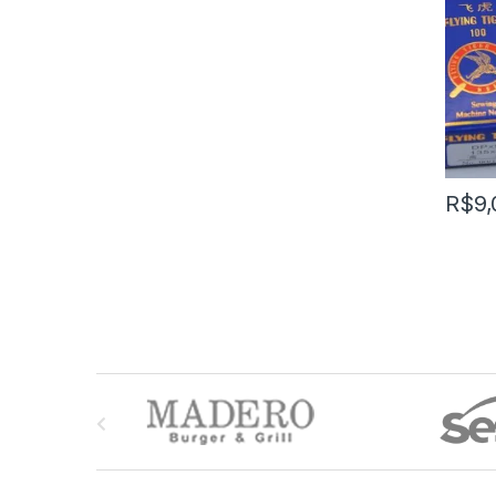
R$
9,
M
a
r