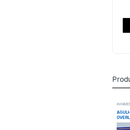
Prod
AVIAM
AGUL
OVERL
C/ 10 