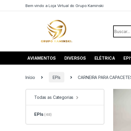
Saltar para navegação
Pular para o conteúdo
Bem vindo a Loja Virtual do Grupo Kaminski
Procurar
AVIAMENTOS
DIVERSOS
ELÉTRICA
EPI
Início
EPIs
CARNEIRA PARA CAPACETE
Todas as Categorias
EPIs
(48)