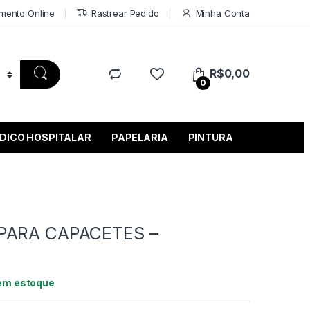
mento Online
Rastrear Pedido
Minha Conta
R$
0,00
0
DICO HOSPITALAR
PAPELARIA
PINTURA
PARA CAPACETES –
em estoque