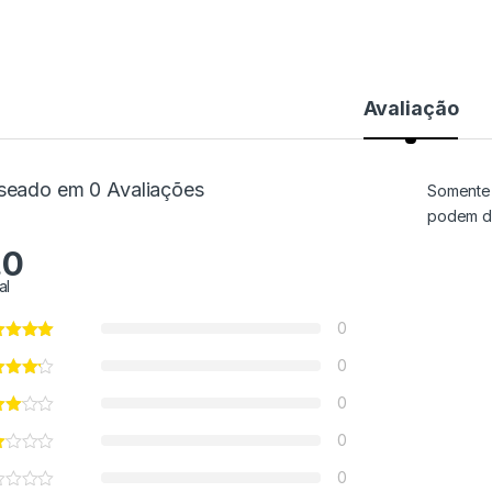
Avaliação
seado em 0 Avaliações
Somente 
podem de
.0
al
0
0
0
0
0