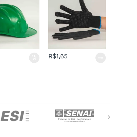
1
R$
1,65