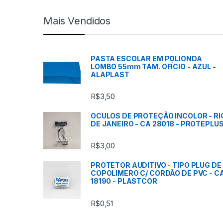
c
Mais Vendidos
a
s
PASTA ESCOLAR EM POLIONDA
LOMBO 55mm TAM. OFÍCIO - AZUL -
C
ALAPLAST
a
R$
3,50
r
OCULOS DE PROTEÇÃO INCOLOR - RI
DE JANEIRO - CA 28018 - PROTEPLU
r
R$
3,00
o
PROTETOR AUDITIVO - TIPO PLUG DE
s
COPOLIMERO C/ CORDÃO DE PVC - C
18190 - PLASTCOR
s
R$
0,51
e