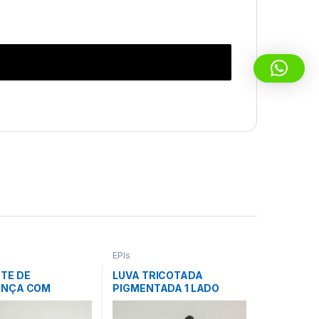
EPIs
TE DE
LUVA TRICOTADA
ANÇA COM
PIGMENTADA 1 LADO
RA – AMARELO –
(BRANCA) – 3 FIOS – CA
69 – PLASTCOR
31911 – PLASTCOR