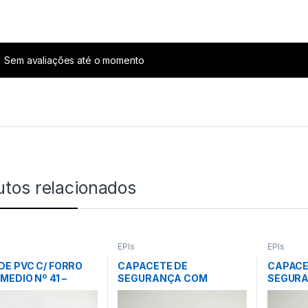
Sem avaliações até o momento
utos relacionados
EPIs
EPIs
DE PVC C/ FORRO
CAPACETE DE
CAPACE
MEDIO Nº 41 –
SEGURANÇA COM
SEGUR
 – KALA (CA 32180)
CARNEIRA – VERDE
CARNEI
ESCURO – CA 31469 –
CA 314