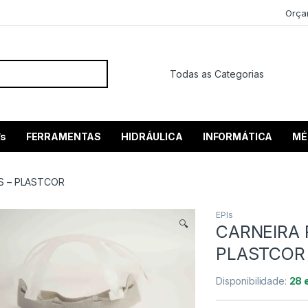
Orça
 por:
’s
FERRAMENTAS
HIDRÁULICA
INFORMÁTICA
MÉ
S – PLASTCOR
EPIs
🔍
CARNEIRA 
PLASTCOR
Disponibilidade:
28 