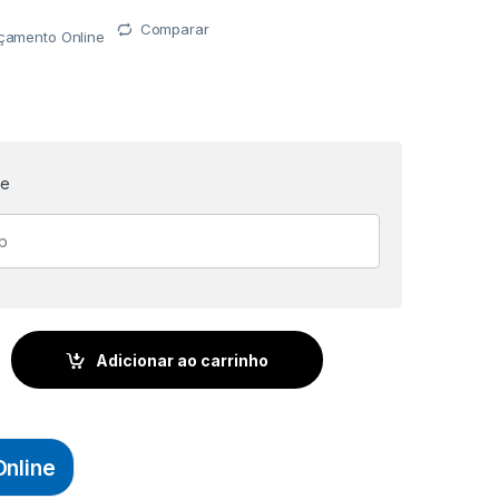
Comparar
rçamento Online
te
APACETES - PLASTCOR quantidade
Adicionar ao carrinho
nline