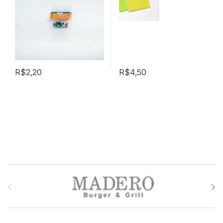
R$
2,20
R$
4,50
M
a
r