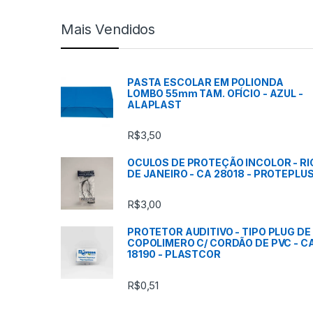
c
Mais Vendidos
a
s
PASTA ESCOLAR EM POLIONDA
LOMBO 55mm TAM. OFÍCIO - AZUL -
C
ALAPLAST
a
R$
3,50
r
OCULOS DE PROTEÇÃO INCOLOR - RI
DE JANEIRO - CA 28018 - PROTEPLU
r
R$
3,00
o
PROTETOR AUDITIVO - TIPO PLUG DE
s
COPOLIMERO C/ CORDÃO DE PVC - C
18190 - PLASTCOR
s
R$
0,51
e