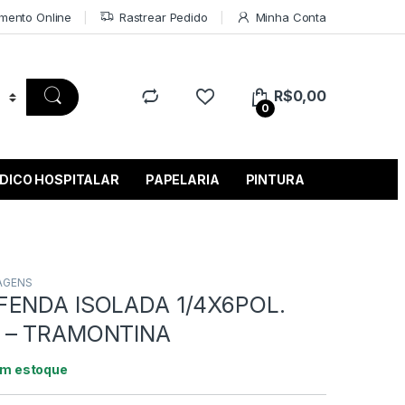
mento Online
Rastrear Pedido
Minha Conta
R$
0,00
0
DICO HOSPITALAR
PAPELARIA
PINTURA
AGENS
FENDA ISOLADA 1/4X6POL.
 – TRAMONTINA
em estoque