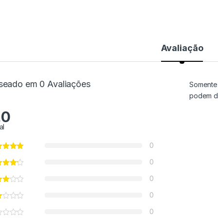
Avaliação
seado em 0 Avaliações
Somente 
podem de
.0
al
0
0
0
0
0