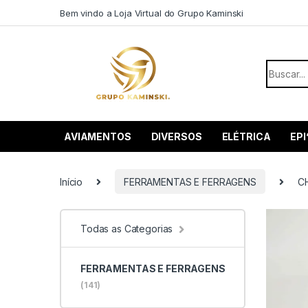
Saltar para navegação
Pular para o conteúdo
Bem vindo a Loja Virtual do Grupo Kaminski
Procurar
AVIAMENTOS
DIVERSOS
ELÉTRICA
EPI
Início
FERRAMENTAS E FERRAGENS
C
Todas as Categorias
FERRAMENTAS E FERRAGENS
(141)