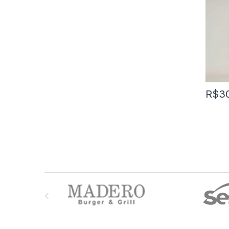
R$
3
M
a
r