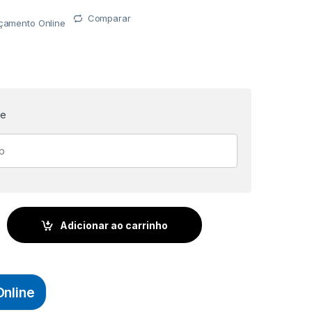
Comparar
rçamento Online
te
SOLADA 1/4X6POL. (6X150MM) - TRAMONTINA quantidade
Adicionar ao carrinho
nline