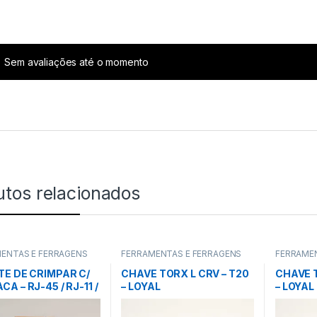
Sem avaliações até o momento
utos relacionados
ENTAS E FERRAGENS
FERRAMENTAS E FERRAGENS
FERRAME
TE DE CRIMPAR C/
CHAVE TORX L CRV – T20
CHAVE T
A – RJ-45 / RJ-11 /
– LOYAL
– LOYAL
(8P E 6P) – TDA