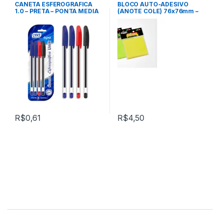
CANETA ESFEROGRAFICA
BLOCO AUTO-ADESIVO
1.0 – PRETA – PONTA MEDIA
(ANOTE COLE) 76x76mm –
– LYKE
ROSA – BRW
R$
0,61
R$
4,50
M