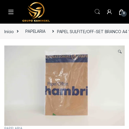
Saltar para navegação
Pular para o conteúdo
0
Início
PAPELARIA
PAPEL SULFITE/OFF-SET BRANCO A4 
🔍
PAPELARIA