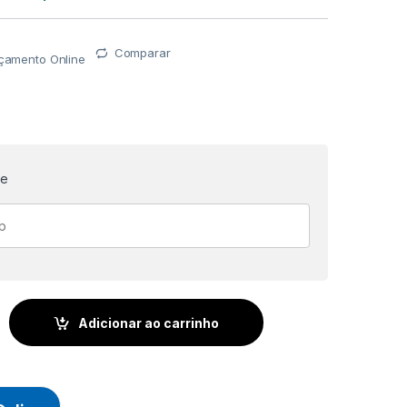
Comparar
rçamento Online
te
O - TIPO PLUG DE SILICONE C/ CORDÃO - CA 18189 - PLASTCOR
Adicionar ao carrinho