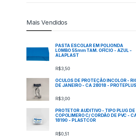
r
c
Mais Vendidos
a
s
PASTA ESCOLAR EM POLIONDA
LOMBO 55mm TAM. OFÍCIO - AZUL -
C
ALAPLAST
a
R$
3,50
r
OCULOS DE PROTEÇÃO INCOLOR - RI
DE JANEIRO - CA 28018 - PROTEPLU
r
R$
3,00
o
PROTETOR AUDITIVO - TIPO PLUG DE
s
COPOLIMERO C/ CORDÃO DE PVC - C
18190 - PLASTCOR
s
R$
0,51