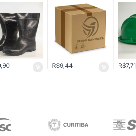
 – KALA (CA 32180)
NA PALMA – CA 36250 –
CARNEI
PLASTCOR
CA 314
9,90
R$
9,44
R$
7,7