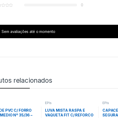
0
Sem avaliações até o momento
utos relacionados
EPIs
EPIs
DE PVC C/ FORRO
LUVA MISTA RASPA E
CAPACE
MEDIO Nº 35/36 –
VAQUETA FIT C/ REFORCO
SEGUR