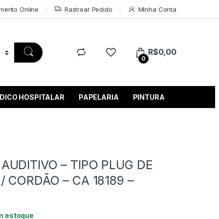
mento Online
Rastrear Pedido
Minha Conta
R$
0,00
0
DICO HOSPITALAR
PAPELARIA
PINTURA
AUDITIVO – TIPO PLUG DE
/ CORDÃO – CA 18189 –
m estoque