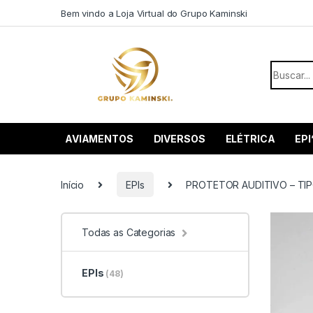
Saltar para navegação
Pular para o conteúdo
Bem vindo a Loja Virtual do Grupo Kaminski
Procurar
AVIAMENTOS
DIVERSOS
ELÉTRICA
EPI
Início
EPIs
PROTETOR AUDITIVO – TIP
Todas as Categorias
EPIs
(48)