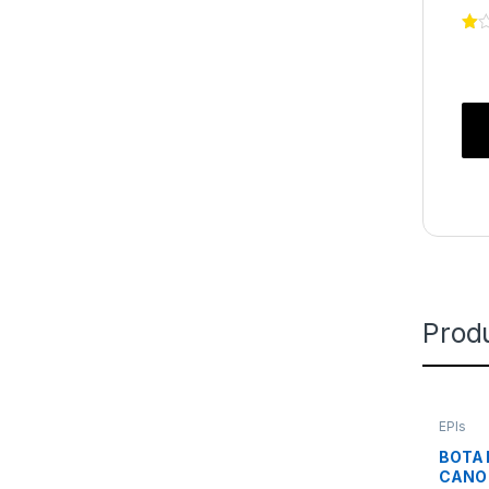
Prod
EPIs
BOTA 
CANO 