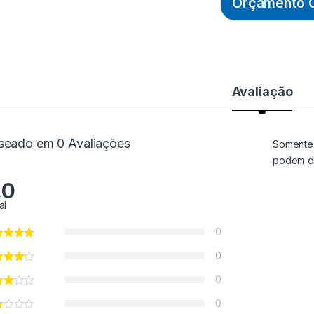
Orçamento O
Avaliação
seado em 0 Avaliações
Somente 
podem de
.0
al
0
0
0
0