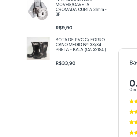
MOVEIS/GAVETA
CROMADA CURTA 31mm -
3F
R$
9,90
BOTA DE PVC C/ FORRO
CANO MEDIO Nº 33/34 -
PRETA - KALA (CA 32180)
Ba
R$
33,90
0
Ger