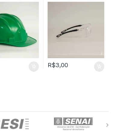
RA – AMARELO –
– SUPER SAFETY
69 – PLASTCOR
1
R$
3,00