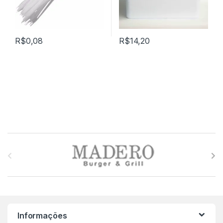
R$
0,08
R$
14,20
M
a
r
c
Informações
a