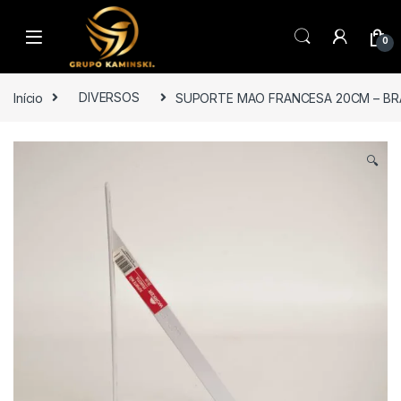
Saltar para navegação
Pular para o conteúdo
0
Início
DIVERSOS
SUPORTE MAO FRANCESA 20CM – B
🔍