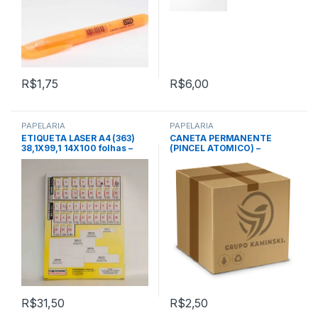
R$
1,75
R$
6,00
PAPELARIA
PAPELARIA
ETIQUETA LASER A4 (363)
CANETA PERMANENTE
38,1X99,1 14X100 folhas –
(PINCEL ATOMICO) –
IMPRIMASTER
VERMELHO – LYKE
R$
31,50
R$
2,50