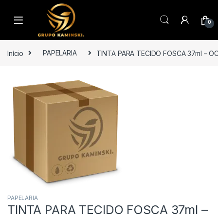
Saltar para navegação
Pular para o conteúdo
0
Início
PAPELARIA
TINTA PARA TECIDO FOSCA 37ml – O
PAPELARIA
TINTA PARA TECIDO FOSCA 37ml –