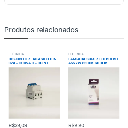
Produtos relacionados
ELÉTRICA
ELÉTRICA
DISJUNTOR TRIFÁSICO DIN
LAMPADA SUPER LED BULBO
32A – CURVA C – CHINT
A55 7W 6500K 600Lm
BIVOLT – BRANCA (FRIA) –
L&D
R$
38,09
R$
8,80