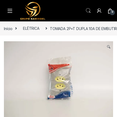
Saltar para navegação
Pular para o conteúdo
0
Início
ELÉTRICA
TOMADA 2P+T DUPLA 10A DE EMBUTIR 
🔍