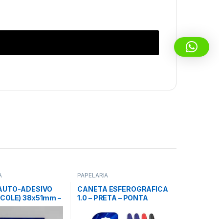
A
PAPELARIA
AUTO-ADESIVO
CANETA ESFEROGRAFICA
COLE) 38x51mm –
1.0 – PRETA – PONTA
O (C/ 4 PÇS) –
MEDIA – LYKE