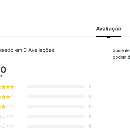
Avaliação
seado em 0 Avaliações
Somente 
podem de
.0
al
0
0
0
0
0