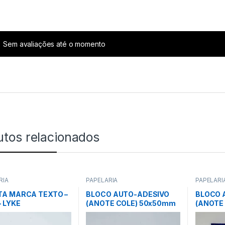
Sem avaliações até o momento
utos relacionados
RIA
PAPELARIA
PAPELARI
A MARCA TEXTO –
BLOCO AUTO-ADESIVO
BLOCO 
– LYKE
(ANOTE COLE) 50x50mm
(ANOTE 
– 5 CORES (C/ 250
COLORID
FOLHAS) – BRW
LYKE