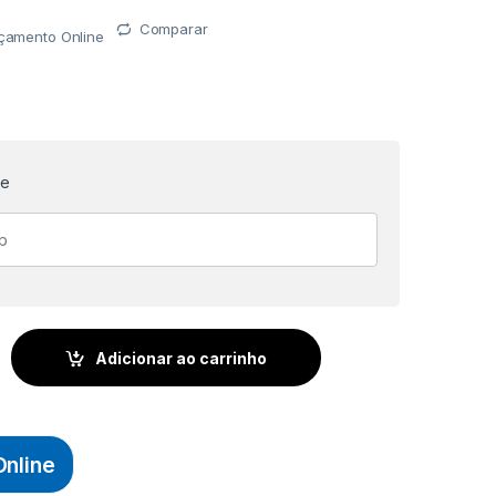
Comparar
rçamento Online
te
BRANCA P/ PASTA SUSPENSA - CX. C/ 50 UNID - DELLO quanti
Adicionar ao carrinho
nline