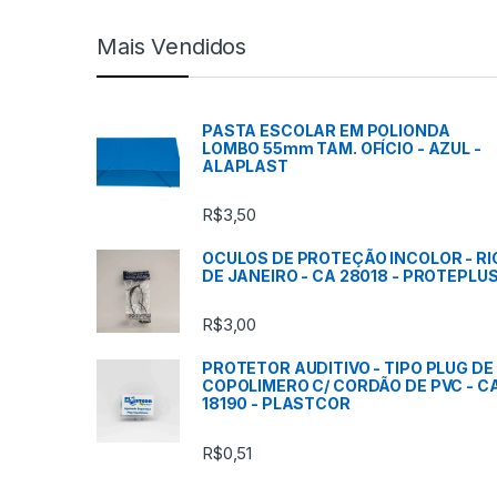
c
Mais Vendidos
a
s
PASTA ESCOLAR EM POLIONDA
LOMBO 55mm TAM. OFÍCIO - AZUL -
C
ALAPLAST
a
R$
3,50
r
OCULOS DE PROTEÇÃO INCOLOR - RI
DE JANEIRO - CA 28018 - PROTEPLU
r
R$
3,00
o
PROTETOR AUDITIVO - TIPO PLUG DE
s
COPOLIMERO C/ CORDÃO DE PVC - C
18190 - PLASTCOR
s
R$
0,51
e