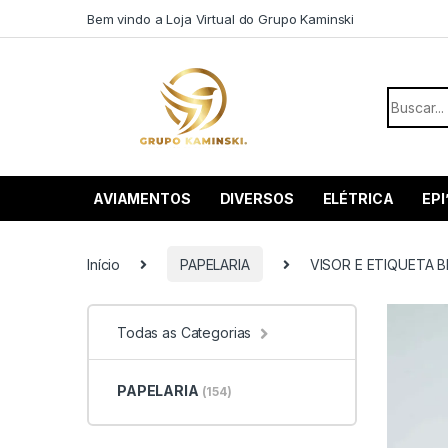
Saltar para navegação
Pular para o conteúdo
Bem vindo a Loja Virtual do Grupo Kaminski
Procurar
AVIAMENTOS
DIVERSOS
ELÉTRICA
EPI
Início
PAPELARIA
VISOR E ETIQUETA B
Todas as Categorias
PAPELARIA
(154)