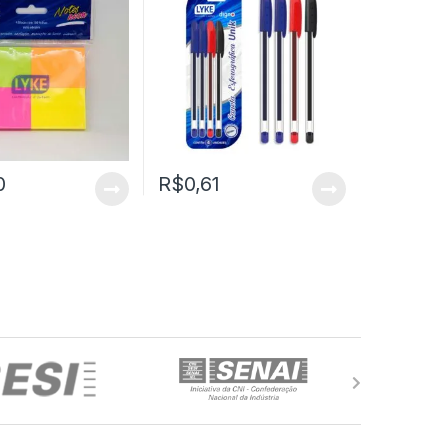
0
R$
0,61