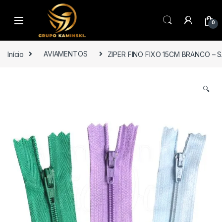
Saltar para navegação
Pular para o conteúdo
0
Início
AVIAMENTOS
ZIPER FINO FIXO 15CM BRANCO – 
🔍