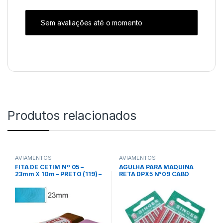
Sem avaliações até o momento
Produtos relacionados
AVIAMENTOS
AVIAMENTOS
FITA DE CETIM Nº 05 –
AGULHA PARA MAQUINA
23mm X 10m – PRETO (119) –
RETA DPX5 N°09 CABO
GITEX
GROSSO C/ 10 UNID –
SINGER