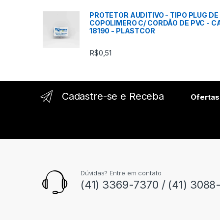
o
PROTETOR AUDITIVO - TIPO PLUG DE
s
COPOLIMERO C/ CORDÃO DE PVC - C
18190 - PLASTCOR
s
R$
0,51
e
l
Cadastre-se e Receba
Ofertas
Dúvidas? Entre em contato
(41) 3369-7370 / (41) 3088