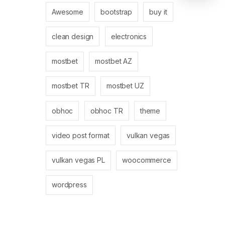
Awesome
bootstrap
buy it
clean design
electronics
mostbet
mostbet AZ
mostbet TR
mostbet UZ
obhoc
obhoc TR
theme
video post format
vulkan vegas
vulkan vegas PL
woocommerce
wordpress