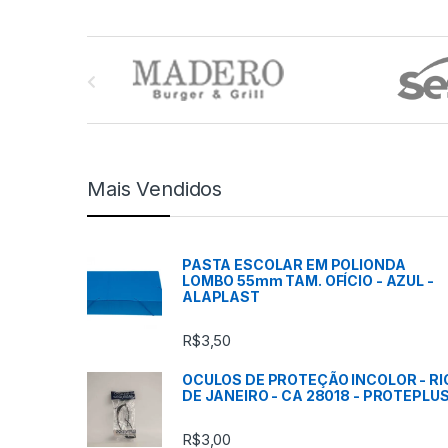
M
a
r
c
Mais Vendidos
a
s
PASTA ESCOLAR EM POLIONDA
LOMBO 55mm TAM. OFÍCIO - AZUL -
C
ALAPLAST
a
R$
3,50
r
OCULOS DE PROTEÇÃO INCOLOR - RI
DE JANEIRO - CA 28018 - PROTEPLU
r
R$
3,00