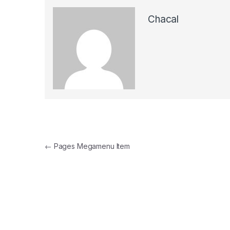
Chacal
Navegação de Post
←
Pages Megamenu Item