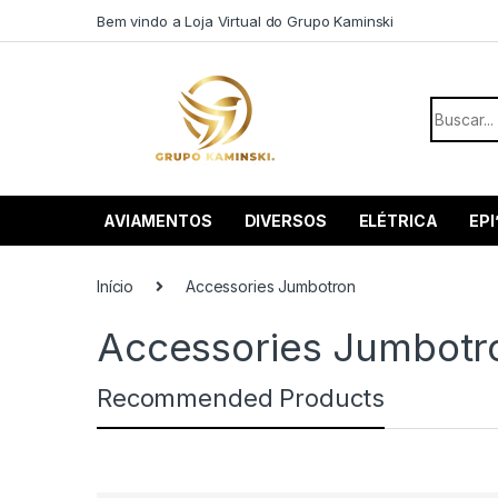
Saltar para navegação
Pular para o conteúdo
Bem vindo a Loja Virtual do Grupo Kaminski
Procurar
AVIAMENTOS
DIVERSOS
ELÉTRICA
EPI
Início
Accessories Jumbotron
Accessories Jumbotr
Recommended Products