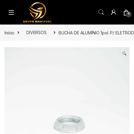
Saltar para navegação
Pular para o conteúdo
0
Início
DIVERSOS
BUCHA DE ALUMÍNIO 1pol. P/ ELETRO
🔍