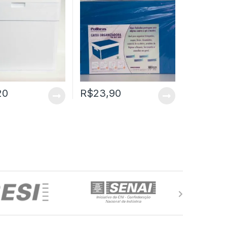
20
R$
23,90