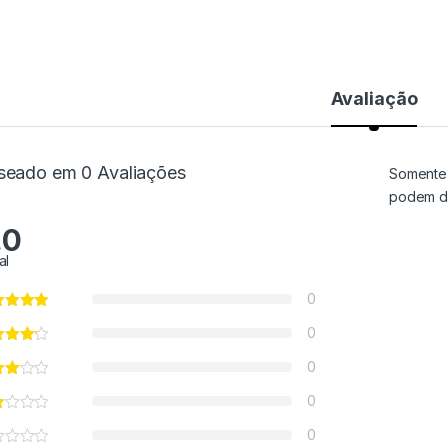
Avaliação
seado em 0 Avaliações
Somente 
podem de
.0
al
0
0
0
0
0