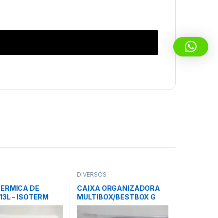
S
DIVERSOS
TERMICA DE
CAIXA ORGANIZADORA
13L – ISOTERM
MULTIBOX/BESTBOX G
437x310x240mm – AZUL –
POLIBRAS