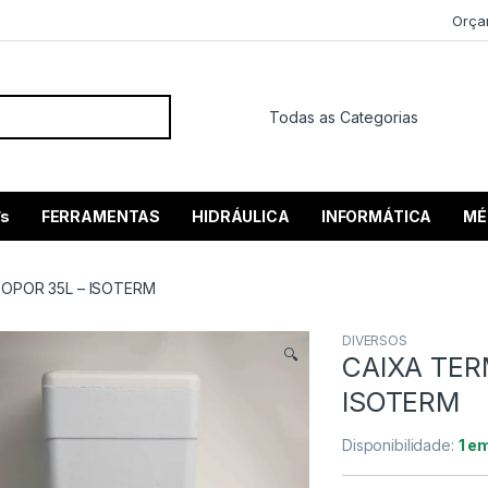
Orça
 por:
’s
FERRAMENTAS
HIDRÁULICA
INFORMÁTICA
MÉ
SOPOR 35L – ISOTERM
DIVERSOS
🔍
CAIXA TER
ISOTERM
Disponibilidade:
1 e