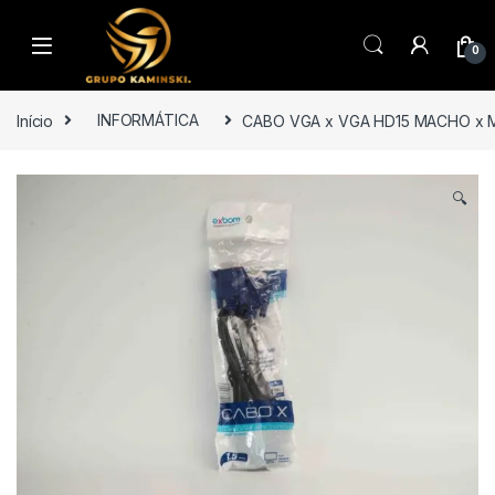
Saltar para navegação
Pular para o conteúdo
0
Início
INFORMÁTICA
CABO VGA x VGA HD15 MACHO x 
🔍