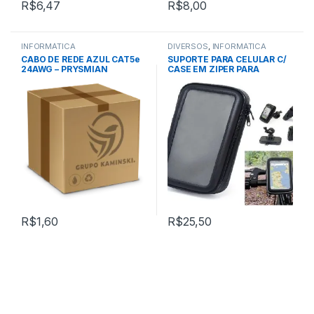
R$
6,47
R$
8,00
INFORMÁTICA
DIVERSOS
,
INFORMÁTICA
CABO DE REDE AZUL CAT5e
SUPORTE PARA CELULAR C/
24AWG – PRYSMIAN
CASE EM ZIPER PARA
BIKE/MOTO (16cm diagonal)
PRETO – EXBOM (SP-C20L)
R$
1,60
R$
25,50