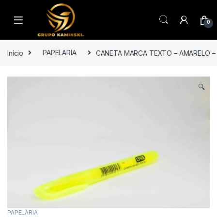
Saltar para navegação
Pular para o conteúdo
0
Início
PAPELARIA
CANETA MARCA TEXTO – AMARELO –
🔍
PAPELARIA