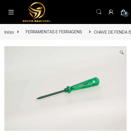
Saltar para navegação
Pular para o conteúdo
0
Início
FERRAMENTAS E FERRAGENS
CHAVE DE FENDA I
🔍