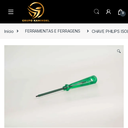
Saltar para navegação
Pular para o conteúdo
0
Início
FERRAMENTAS E FERRAGENS
CHAVE PHILIPS IS
🔍