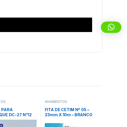
TOS
AVIAMENTOS
 PARA
FITA DE CETIM Nº 05 –
QUE DC-27 N°12
23mm X 10m – BRANCO
ID – FLYING TIGER
(101) – GITEX