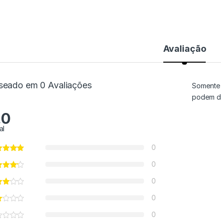
Avaliação
seado em 0 Avaliações
Somente 
podem de
.0
al
0
0
0
0
0