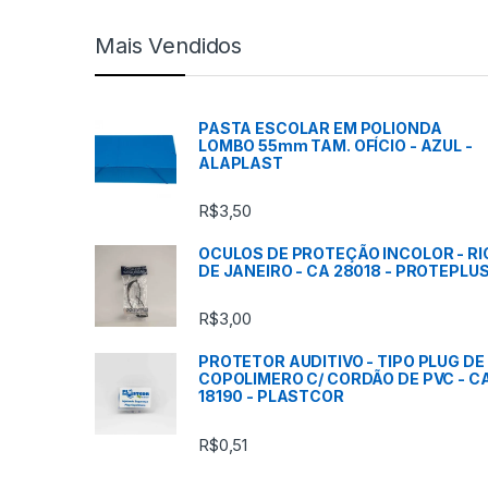
c
Mais Vendidos
a
s
PASTA ESCOLAR EM POLIONDA
LOMBO 55mm TAM. OFÍCIO - AZUL -
C
ALAPLAST
a
R$
3,50
r
OCULOS DE PROTEÇÃO INCOLOR - RI
DE JANEIRO - CA 28018 - PROTEPLU
r
R$
3,00
o
PROTETOR AUDITIVO - TIPO PLUG DE
s
COPOLIMERO C/ CORDÃO DE PVC - C
18190 - PLASTCOR
s
R$
0,51
e