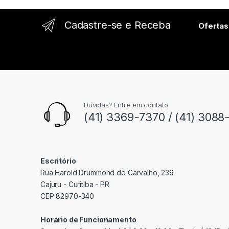
l
Cadastre-se e Receba
Ofertas
Dúvidas? Entre em contato
(41) 3369-7370 / (41) 3088
Escritório
Rua Harold Drummond de Carvalho, 239
Cajuru - Curitiba - PR
CEP 82970-340
Horário de Funcionamento