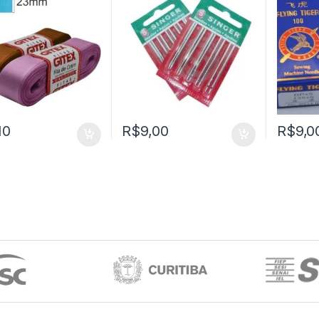
10
R$
9,00
R$
9,0