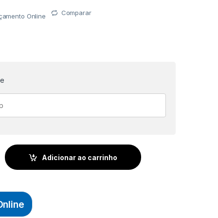
Comparar
rçamento Online
te
05 - 23mm X 10m - VERMELHO (107) - GITEX quantidade
Adicionar ao carrinho
nline