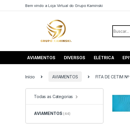
Saltar para navegação
Pular para o conteúdo
Bem vindo a Loja Virtual do Grupo Kaminski
Procurar
AVIAMENTOS
DIVERSOS
ELÉTRICA
EPI
Início
AVIAMENTOS
FITA DE CETIM Nº
Todas as Categorias
AVIAMENTOS
(44)