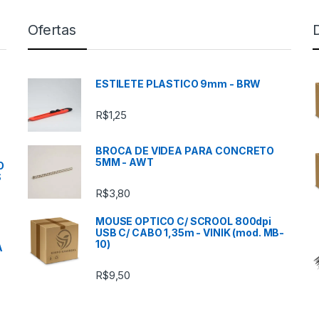
Ofertas
ESTILETE PLASTICO 9mm - BRW
R$
1,25
BROCA DE VIDEA PARA CONCRETO
5MM - AWT
O
S
R$
3,80
MOUSE OPTICO C/ SCROOL 800dpi
USB C/ CABO 1,35m - VINIK (mod. MB-
10)
A
R$
9,50