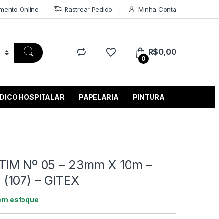
mento Online
Rastrear Pedido
Minha Conta
R$
0,00
0
DICO HOSPITALAR
PAPELARIA
PINTURA
TIM Nº 05 – 23mm X 10m –
(107) – GITEX
em estoque