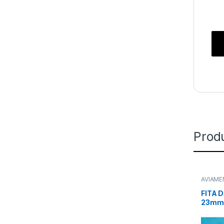
Prod
AVIAM
FITA D
23mm 
(119) 