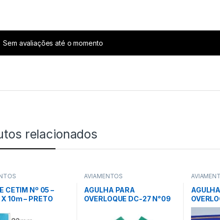
Sem avaliações até o momento
utos relacionados
ENTOS
AVIAMENTOS
AVIAMEN
E CETIM Nº 05 –
AGULHA PARA
AGULHA
X 10m – PRETO
OVERLOQUE DC-27 N°09
OVERLO
– GITEX
C/ 10 UNID – SINGER
C/ 10 UN