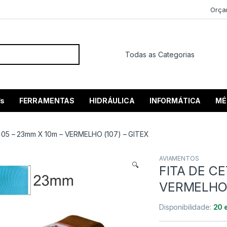
Orça
 por:
’s
FERRAMENTAS
HIDRÁULICA
INFORMÁTICA
MÉ
 05 – 23mm X 10m – VERMELHO (107) – GITEX
AVIAMENTOS
🔍
FITA DE CE
VERMELHO 
Disponibilidade:
20 