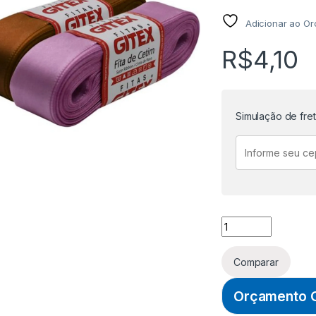
Adicionar ao O
R$
4,10
Simulação de fre
FITA DE CETIM Nº 
Comparar
Orçamento O