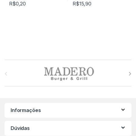
R$
0,20
R$
15,90
M
a
r
c
Informações
a
s
Dúvidas