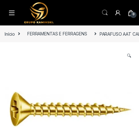
Saltar para navegação
Pular para o conteúdo
0
Início
FERRAMENTAS E FERRAGENS
PARAFUSO AAT CAB
🔍