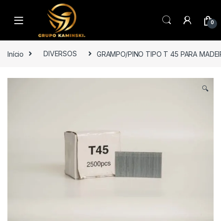
Saltar para navegação
Pular para o conteúdo
0
Início
DIVERSOS
GRAMPO/PINO TIPO T 45 PARA MADEIRA
🔍