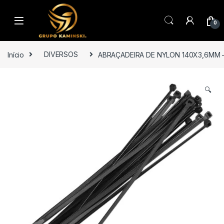
Saltar para navegação
Pular para o conteúdo
0
Início
DIVERSOS
ABRAÇADEIRA DE NYLON 140X3,6MM 
🔍