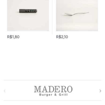
R$
1,80
R$
2,10
M
a
r