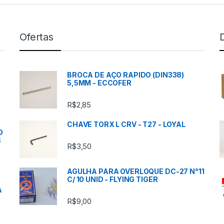
Ofertas
BROCA DE AÇO RAPIDO (DIN338)
5,5MM - ECCOFER
R$
2,85
CHAVE TORX L CRV - T27 - LOYAL
O
S
R$
3,50
AGULHA PARA OVERLOQUE DC-27 N°11
C/ 10 UNID - FLYING TIGER
A
R$
9,00