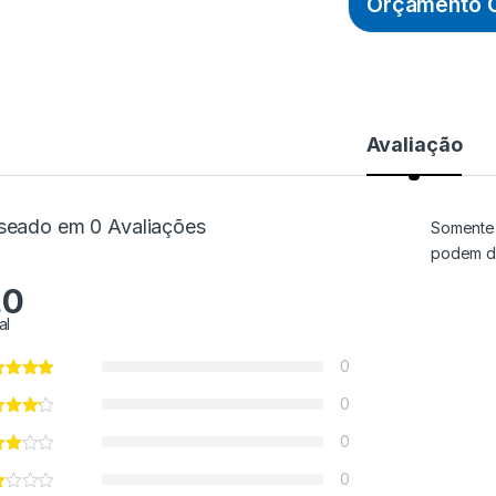
Orçamento O
Avaliação
seado em 0 Avaliações
Somente 
podem de
.0
al
0
0
0
0