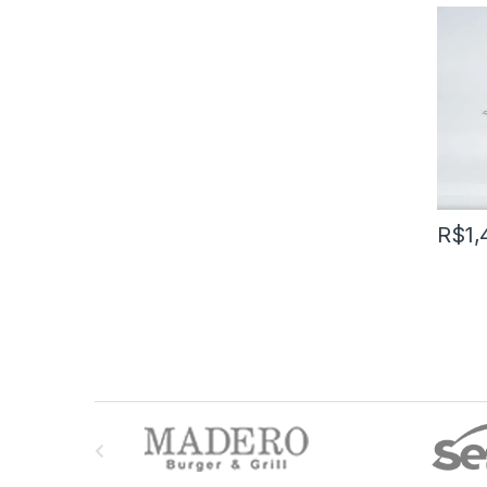
ALBR
R$
1,
M
a