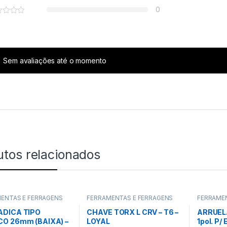
0
Sem avaliações até o momento
utos relacionados
ENTAS E FERRAGENS
FERRAMENTAS E FERRAGENS
FERRAME
DICA TIPO
CHAVE TORX L CRV – T6 –
ARRUEL
O 26mm (BAIXA) –
LOYAL
1pol. P