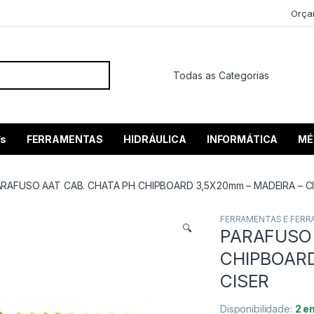
Orça
 por:
’s
FERRAMENTAS
HIDRÁULICA
INFORMÁTICA
MÉ
ARAFUSO AAT CAB. CHATA PH CHIPBOARD 3,5X20mm – MADEIRA – C
FERRAMENTAS E FERR
🔍
PARAFUSO 
CHIPBOARD
CISER
Disponibilidade:
2 e