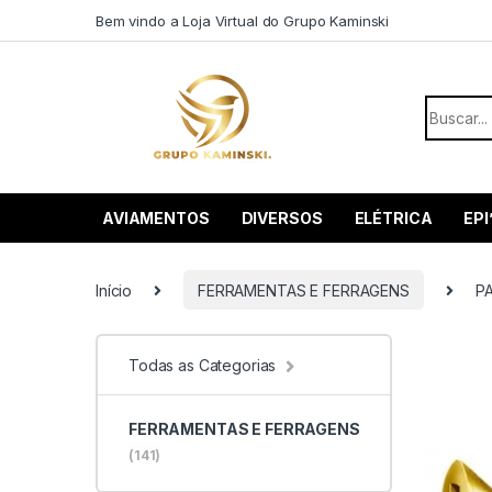
Saltar para navegação
Pular para o conteúdo
Bem vindo a Loja Virtual do Grupo Kaminski
Procurar
AVIAMENTOS
DIVERSOS
ELÉTRICA
EPI
Início
FERRAMENTAS E FERRAGENS
P
Todas as Categorias
FERRAMENTAS E FERRAGENS
(141)