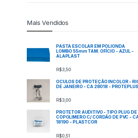
r
c
Mais Vendidos
a
s
PASTA ESCOLAR EM POLIONDA
LOMBO 55mm TAM. OFÍCIO - AZUL -
C
ALAPLAST
a
R$
3,50
r
OCULOS DE PROTEÇÃO INCOLOR - RI
DE JANEIRO - CA 28018 - PROTEPLU
r
R$
3,00
o
PROTETOR AUDITIVO - TIPO PLUG DE
s
COPOLIMERO C/ CORDÃO DE PVC - C
18190 - PLASTCOR
s
R$
0,51