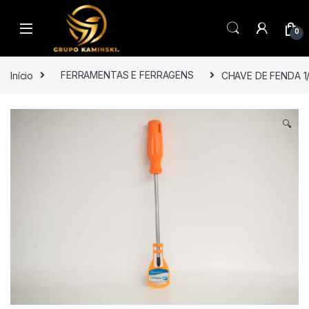
Saltar para navegação
Pular para o conteúdo
0
Início
FERRAMENTAS E FERRAGENS
CHAVE DE FENDA 1
🔍