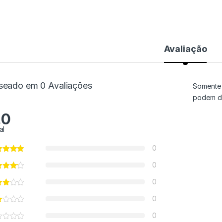
Avaliação
seado em 0 Avaliações
Somente 
podem de
.0
al
0
0
0
0
0