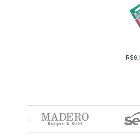
R$
9,
M
a
r