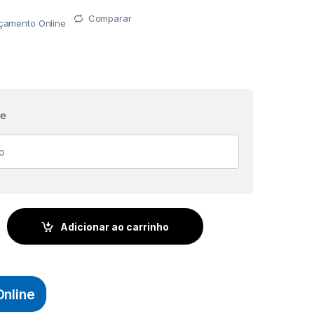
Comparar
rçamento Online
te
TER 2000YD 1.828m - BRANCO (RETA) - SANCRIS quantidade
Adicionar ao carrinho
nline