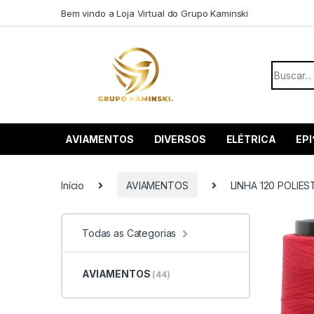
Saltar para navegação
Pular para o conteúdo
Bem vindo a Loja Virtual do Grupo Kaminski
Procurar
AVIAMENTOS
DIVERSOS
ELÉTRICA
EPI
Início
AVIAMENTOS
LINHA 120 POLIES
Todas as Categorias
AVIAMENTOS
(44)