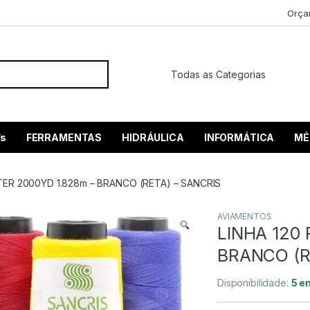
Orça
 por:
’s
FERRAMENTAS
HIDRÁULICA
INFORMÁTICA
MÉ
TER 2000YD 1.828m – BRANCO (RETA) – SANCRIS
AVIAMENTOS
🔍
LINHA 120
BRANCO (R
Disponibilidade:
5 e