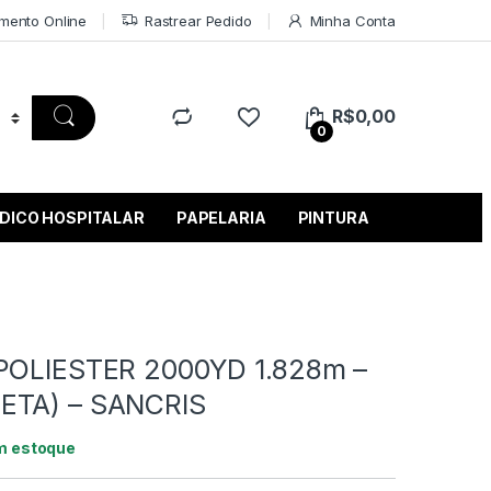
mento Online
Rastrear Pedido
Minha Conta
R$
0,00
0
DICO HOSPITALAR
PAPELARIA
PINTURA
 POLIESTER 2000YD 1.828m –
ETA) – SANCRIS
m estoque