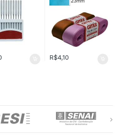
0
R$
4,10