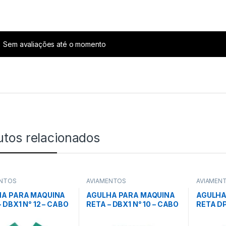
Sem avaliações até o momento
utos relacionados
ENTOS
AVIAMENTOS
AVIAMEN
HA PARA MAQUINA
AGULHA PARA MAQUINA
AGULHA
 DBX1 N° 12 – CABO
RETA – DBX1 N° 10 – CABO
RETA D
/ 10 UNID – SINGER
FINO C/ 10 UNID – TOYO
GROSSO 
TOYO