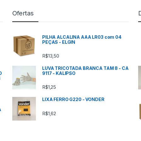
Ofertas
PILHA ALCALINA AAA LR03 com 04
PEÇAS - ELGIN
R$
13,50
LUVA TRICOTADA BRANCA TAM 8 - CA
O
9117 - KALIPSO
S
R$
1,25
LIXA FERRO G220 - VONDER
A
R$
1,62