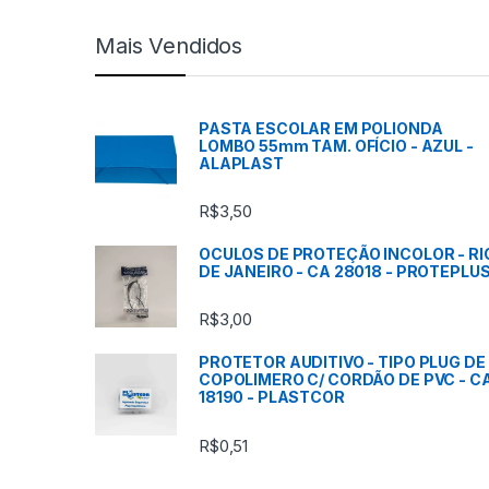
c
Mais Vendidos
a
s
PASTA ESCOLAR EM POLIONDA
LOMBO 55mm TAM. OFÍCIO - AZUL -
C
ALAPLAST
a
R$
3,50
r
OCULOS DE PROTEÇÃO INCOLOR - RI
DE JANEIRO - CA 28018 - PROTEPLU
r
R$
3,00
o
PROTETOR AUDITIVO - TIPO PLUG DE
s
COPOLIMERO C/ CORDÃO DE PVC - C
18190 - PLASTCOR
s
R$
0,51
e