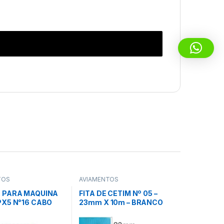
TOS
AVIAMENTOS
 PARA MAQUINA
FITA DE CETIM Nº 05 –
PX5 N°16 CABO
23mm X 10m – BRANCO
C/ 10 UNID –
(101) – GITEX