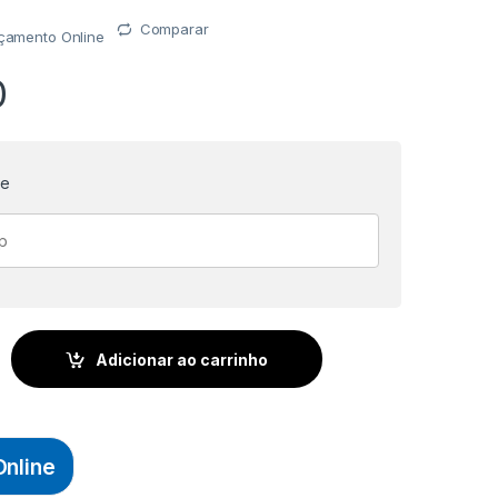
Comparar
rçamento Online
0
te
C/ PEDAL E TAMPA 15L - PRETA (retangular) - PLASVALE quanti
Adicionar ao carrinho
nline