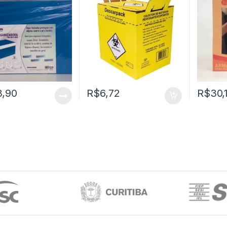
3,90
R$
6,72
R$
30,