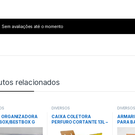
Sem avaliações até o momento
utos relacionados
OS
DIVERSOS
DIVERSO
A ORGANIZADORA
CAIXA COLETORA
ARMARI
BOX/BESTBOX G
PERFURO CORTANTE 13L –
PARA B
10x240mm – AZUL –
DESCARPACK
ESPELH
RAS
BRANCO