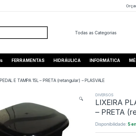
Orça
 por:
’s
FERRAMENTAS
HIDRÁULICA
INFORMÁTICA
MÉ
 PEDAL E TAMPA 15L – PRETA (retangular) – PLASVALE
DIVERSOS
🔍
LIXEIRA PL
– PRETA (r
Disponibilidade:
5 e