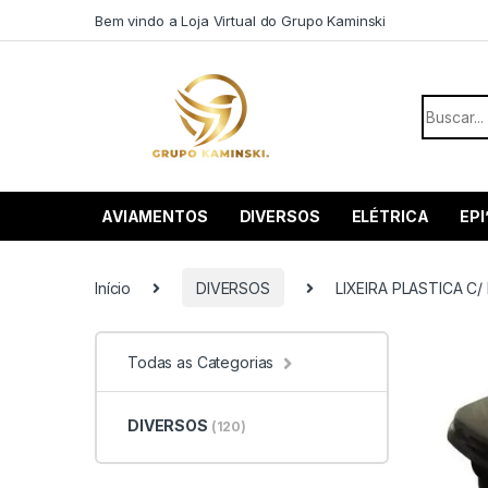
Saltar para navegação
Pular para o conteúdo
Bem vindo a Loja Virtual do Grupo Kaminski
Procurar
AVIAMENTOS
DIVERSOS
ELÉTRICA
EPI
Início
DIVERSOS
LIXEIRA PLASTICA C/
Todas as Categorias
DIVERSOS
(120)