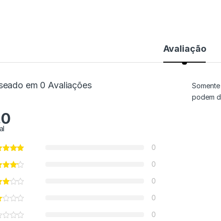
Avaliação
seado em 0 Avaliações
Somente 
podem de
.0
al
0
0
0
0
0