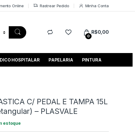
mento Online
Rastrear Pedido
Minha Conta
R$
0,00
0
DICO HOSPITALAR
PAPELARIA
PINTURA
ASTICA C/ PEDAL E TAMPA 15L
etangular) – PLASVALE
m estoque