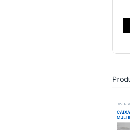
Prod
DIVERS
CAIX
MULTI
437x3
POLIB