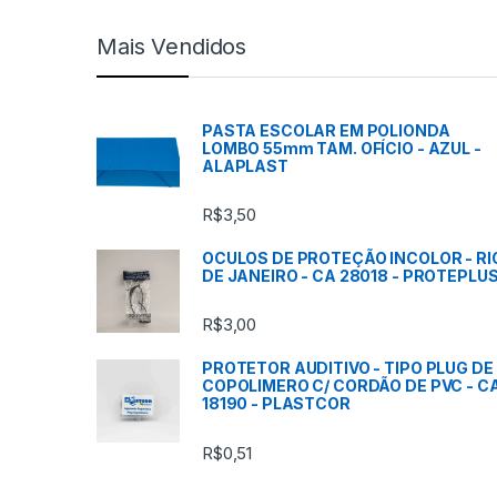
c
Mais Vendidos
a
s
PASTA ESCOLAR EM POLIONDA
LOMBO 55mm TAM. OFÍCIO - AZUL -
C
ALAPLAST
a
R$
3,50
r
OCULOS DE PROTEÇÃO INCOLOR - RI
DE JANEIRO - CA 28018 - PROTEPLU
r
R$
3,00
o
PROTETOR AUDITIVO - TIPO PLUG DE
s
COPOLIMERO C/ CORDÃO DE PVC - C
18190 - PLASTCOR
s
R$
0,51
e