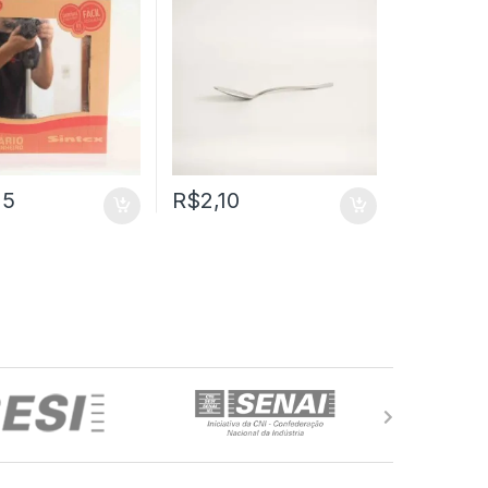
15
R$
2,10