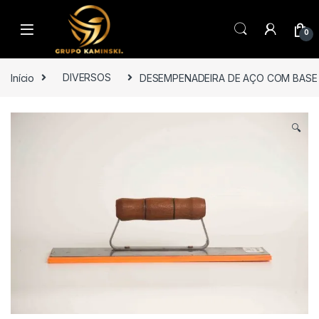
Saltar para navegação
Pular para o conteúdo
0
Início
DIVERSOS
DESEMPENADEIRA DE AÇO COM BASE
🔍