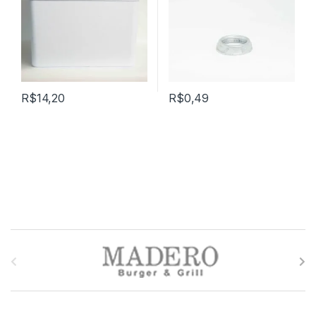
R$
14,20
R$
0,49
M
a
r