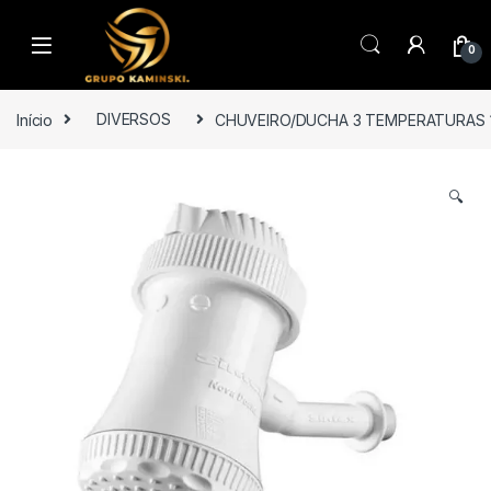
Saltar para navegação
Pular para o conteúdo
0
Início
DIVERSOS
CHUVEIRO/DUCHA 3 TEMPERATURAS 1
🔍