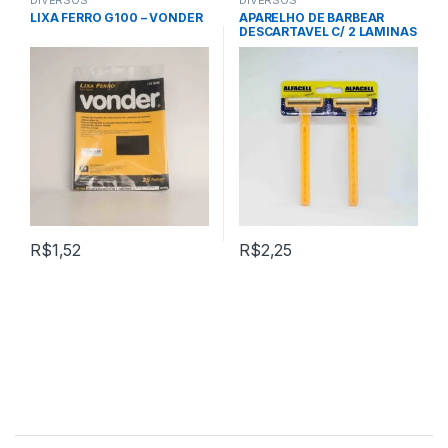
LIXA FERRO G100 – VONDER
APARELHO DE BARBEAR
DESCARTAVEL C/ 2 LAMINAS
EM ACO E FITA
LUBRIFICANTE (02 peças) –
AMARELO – ALFACELL
R$
1,52
R$
2,25