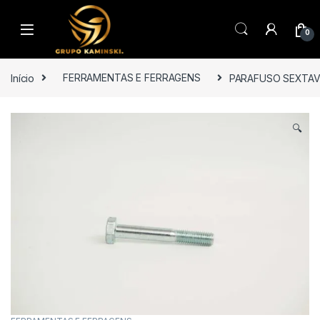
Saltar para navegação
Pular para o conteúdo
0
Início
FERRAMENTAS E FERRAGENS
PARAFUSO SEXTAV
🔍