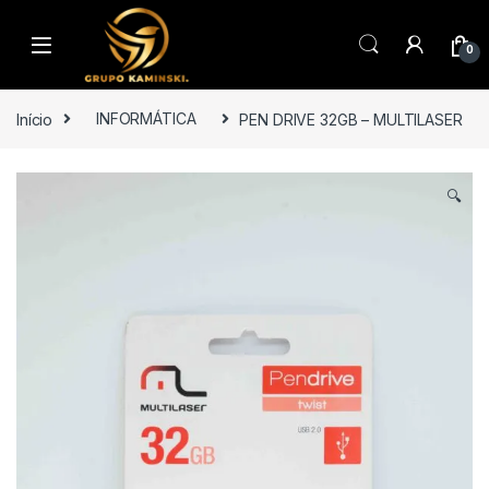
Saltar para navegação
Pular para o conteúdo
0
Início
INFORMÁTICA
PEN DRIVE 32GB – MULTILASER
🔍