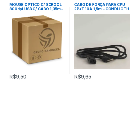
MOUSE OPTICO C/ SCROOL
CABO DE FORÇA PARA CPU
800dpi USB C/ CABO 1,35m –
2P+T 10A 1,5m – CONDLIGTH
VINIK (mod. MB-10)
R$
9,50
R$
9,65