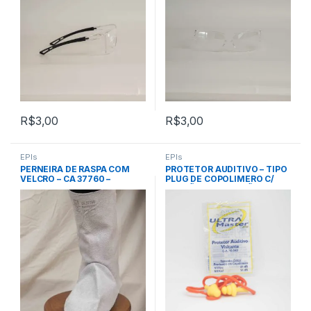
R$
3,00
R$
3,00
EPIs
EPIs
PERNEIRA DE RASPA COM
PROTETOR AUDITIVO – TIPO
VELCRO – CA 37760 –
PLUG DE COPOLIMERO C/
MARELUVAS
CORDÃO DE ALGODÃO – CA
10043 – ULTRA MASTER
(visitante)