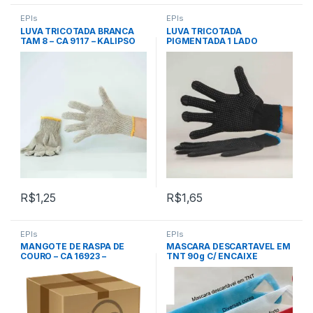
EPIs
EPIs
LUVA TRICOTADA BRANCA
LUVA TRICOTADA
TAM 8 – CA 9117 – KALIPSO
PIGMENTADA 1 LADO
(BRANCA) – 3 FIOS – CA 31911
– PLASTCOR
R$
1,25
R$
1,65
EPIs
EPIs
MANGOTE DE RASPA DE
MASCARA DESCARTAVEL EM
COURO – CA 16923 –
TNT 90g C/ ENCAIXE
QUALITY KOUROS
ORELHAS COR PRETA –
UNIVERSO