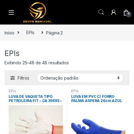
Saltar para navegação
Pular para o conteúdo
0
Início
EPIs
Página 2
EPIs
Exibindo 25–48 de 48 resultados
Filtros
EPIs
EPIs
LUVA DE VAQUETA TIPO
LUVA EM PVC C/ FORRO
PETROLEIRA FIT – CA 35693 –
PALMA ASPERA 26cm AZUL
PLASTCOR
TAM. 8 (M) – CA 26043 –
ANSELL (mod. 14-662)