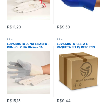
R$
11,20
R$
9,50
EPIs
EPIs
LUVA MISTA LONA E RASPA –
LUVA MISTA RASPA E
PUNHO LONA 10cm – CA
VAQUETA FIT C/ REFORCO
27433 – PLASTCOR
NA PALMA – CA 36250 –
PLASTCOR
R$
15,15
R$
9,44