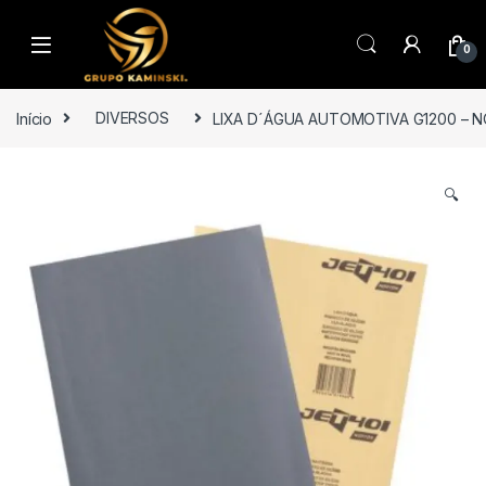
Saltar para navegação
Pular para o conteúdo
0
Início
DIVERSOS
LIXA D´ÁGUA AUTOMOTIVA G1200 – NO
🔍