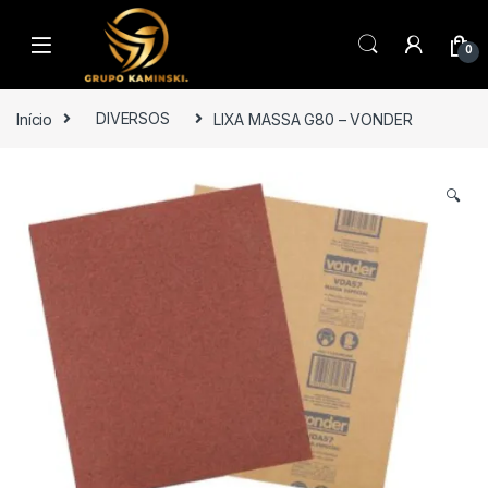
Saltar para navegação
Pular para o conteúdo
0
Início
DIVERSOS
LIXA MASSA G80 – VONDER
🔍