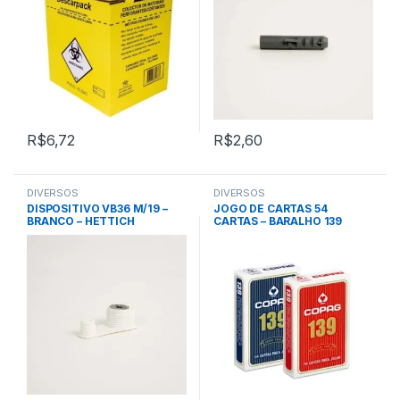
R$
6,72
R$
2,60
DIVERSOS
DIVERSOS
DISPOSITIVO VB36 M/19 –
JOGO DE CARTAS 54
BRANCO – HETTICH
CARTAS – BARALHO 139
TRADICIONAL (C/ 2 PÇS) –
COPAG