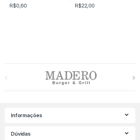
R$
0,60
R$
22,00
M
a
r
c
Informações
a
s
Dúvidas