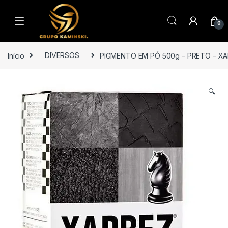
Saltar para navegação
Pular para o conteúdo
0
Início
DIVERSOS
PIGMENTO EM PÓ 500g – PRETO – X
🔍